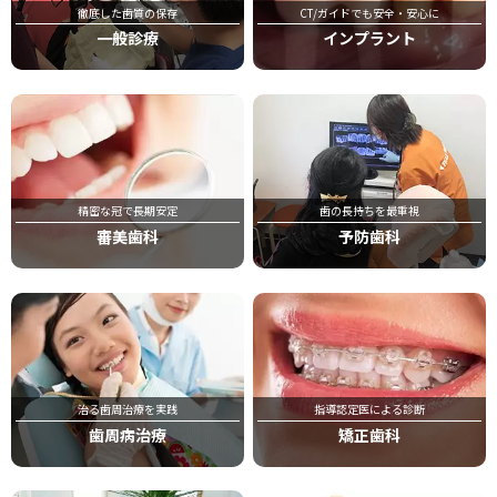
徹底した歯質の保存
CT/ガイドでも安全・安心に
一般診療
インプラント
精密な冠で長期安定
歯の長持ちを最重視
審美歯科
予防歯科
治る歯周治療を実践
指導認定医による診断
歯周病治療
矯正歯科