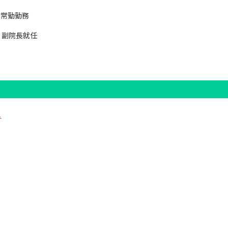
常勤勤務
副院長就任
ュ