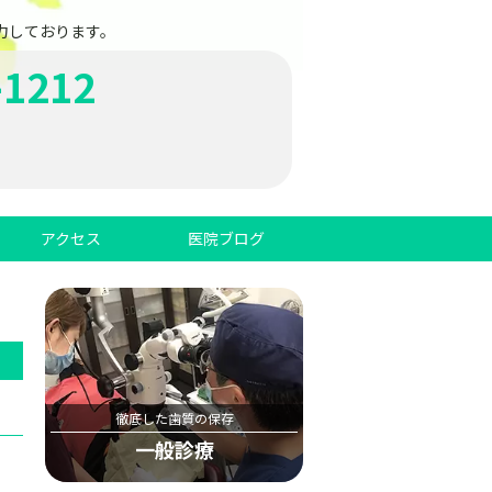
力しております。
-1212
アクセス
医院ブログ
徹底した歯質の保存
一般診療