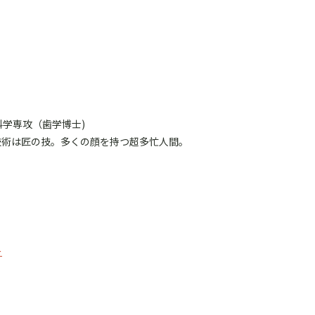
学専攻（歯学博士)
技術は匠の技。多くの顔を持つ超多忙人間。
ー