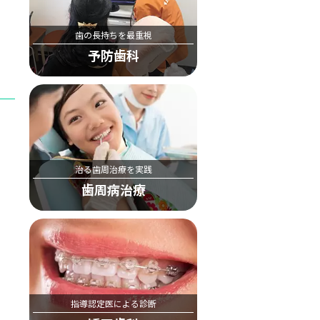
歯の長持ちを最重視
予防歯科
治る歯周治療を実践
歯周病治療
指導認定医による診断