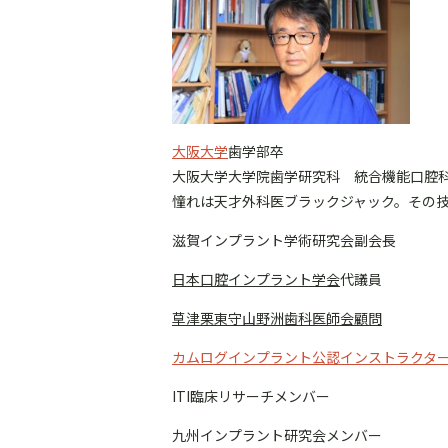
大阪大学
歯学部卒
大阪大学大学院歯学研究科 統合機能口腔科
憧れは天才外科医ブラックジャック。その
滋賀インプラント学術研究会副会長
日本口腔インプラント学会
代議員
草津栗東守山野洲歯科医師会顧問
カムログインプラント公認インストラクタ
ITI臨床リサーチメンバー
九州インプラント研究会メンバー