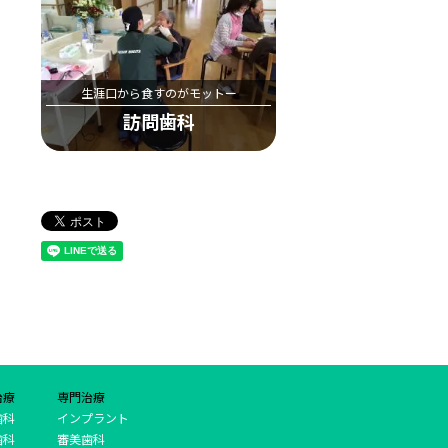
生涯口から食すのがモットー
訪問歯科
治療
専門治療
歯科
インプラント
歯科
審美歯科