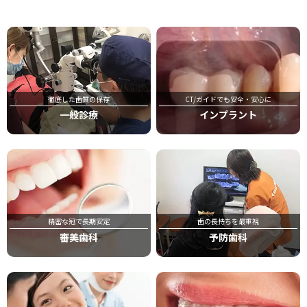
徹底した歯質の保存
CT/ガイドでも安全・安心に
一般診療
インプラント
精密な冠で長期安定
歯の長持ちを最重視
審美歯科
予防歯科