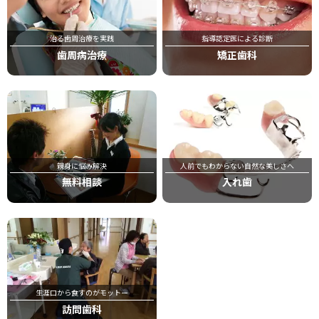
治る歯周治療を実践
指導認定医による診断
歯周病治療
矯正歯科
親身に悩み解決
人前でもわからない自然な美しさへ
無料相談
入れ歯
生涯口から食すのがモットー
訪問歯科