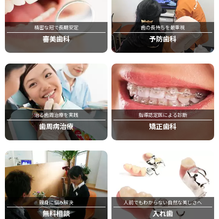
精密な冠で長期安定
歯の長持ちを最重視
審美歯科
予防歯科
治る歯周治療を実践
指導認定医による診断
歯周病治療
矯正歯科
親身に悩み解決
人前でもわからない自然な美しさへ
無料相談
入れ歯