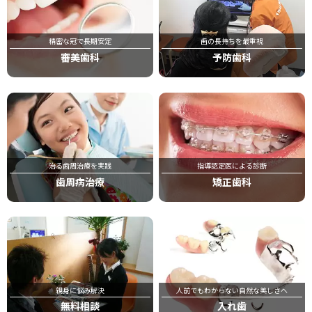
精密な冠で長期安定
歯の長持ちを最重視
審美歯科
予防歯科
治る歯周治療を実践
指導認定医による診断
歯周病治療
矯正歯科
親身に悩み解決
人前でもわからない自然な美しさへ
無料相談
入れ歯