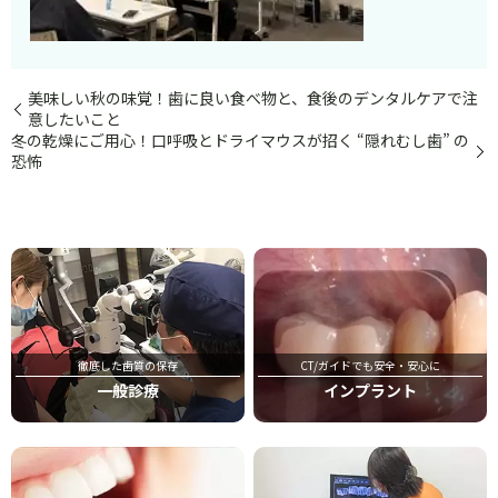
美味しい秋の味覚！歯に良い食べ物と、食後のデンタルケアで注
意したいこと
冬の乾燥にご用心！口呼吸とドライマウスが招く “隠れむし歯” の
恐怖
徹底した歯質の保存
CT/ガイドでも安全・安心に
一般診療
インプラント