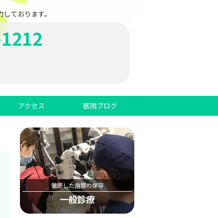
力しております。
-1212
アクセス
医院ブログ
徹底した歯質の保存
一般診療