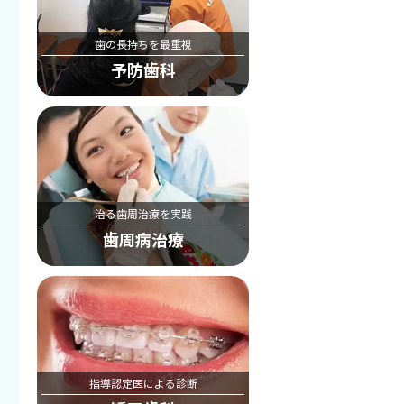
歯の長持ちを最重視
予防歯科
治る歯周治療を実践
歯周病治療
指導認定医による診断