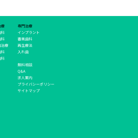
治療
専門治療
歯科
インプラント
歯科
審美歯科
病治療
再生療法
歯科
入れ歯
歯科
無料相談
Q&A
求人案内
プライバシーポリシー
サイトマップ