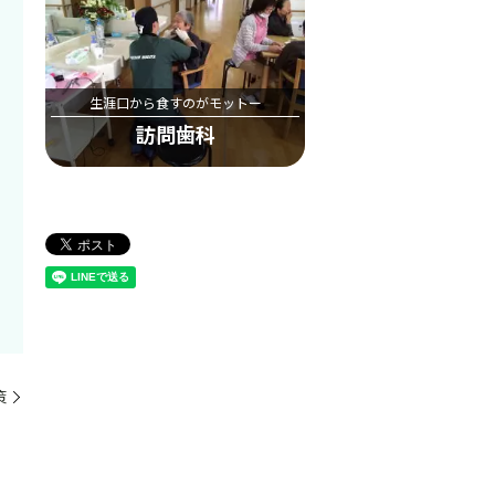
生涯口から食すのがモットー
訪問歯科
策