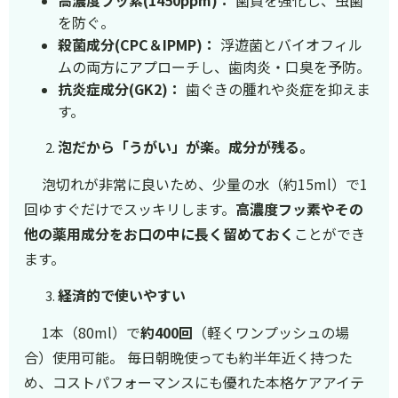
を防ぐ。
殺菌成分(CPC＆IPMP)：
浮遊菌とバイオフィル
ムの両方にアプローチし、歯肉炎・口臭を予防。
抗炎症成分(GK2)：
歯ぐきの腫れや炎症を抑えま
す。
泡だから「うがい」が楽。成分が残る。
泡切れが非常に良いため、少量の水（約15ml）で1
回ゆすぐだけでスッキリします。
高濃度フッ素やその
他の薬用成分をお口の中に長く留めておく
ことができ
ます。
経済的で使いやすい
1本（80ml）で
約400回
（軽くワンプッシュの場
合）使用可能。 毎日朝晩使っても約半年近く持つた
め、コストパフォーマンスにも優れた本格ケアアイテ