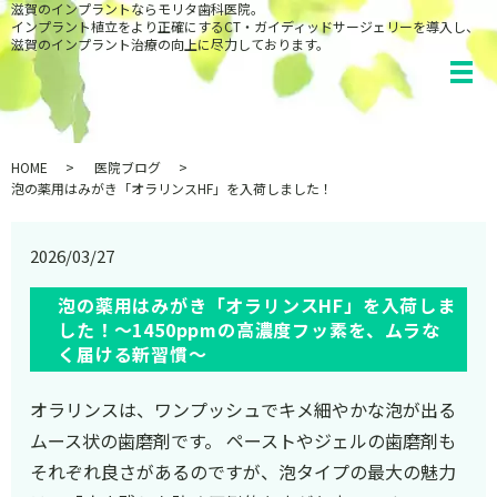
滋賀のインプラントならモリタ歯科医院。
インプラント植立をより正確にするCT・ガイディッドサージェリーを導入し、
滋賀のインプラント治療の向上に尽力しております。
HOME
医院ブログ
泡の薬用はみがき「オラリンスHF」を入荷しました！
2026/03/27
泡の薬用はみがき「オラリンス
HF
」を入荷しま
した！〜1450ppmの高濃度フッ素を、ムラな
く届ける新習慣〜
オラリンスは、ワンプッシュでキメ細やかな泡が出る
ムース状の歯磨剤です。 ペーストやジェルの歯磨剤も
それぞれ良さがあるのですが、泡タイプの最大の魅力