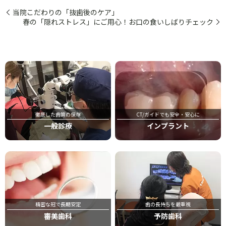
当院こだわりの「抜歯後のケア」
春の「隠れストレス」にご用心！お口の食いしばりチェック
徹底した歯質の保存
CT/ガイドでも安全・安心に
一般診療
インプラント
精密な冠で長期安定
歯の長持ちを最重視
審美歯科
予防歯科